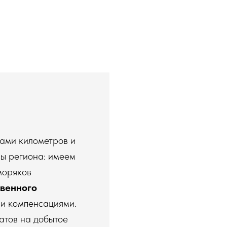
чами километров и
вы региона: имеем
моряков
твенного
и и компенсациями.
атов на добытое