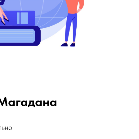
 Магадана
льно