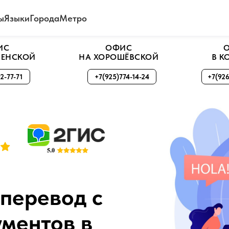
ы
Языки
Города
Метро
ИС
ОФИС
НЕНСКОЙ
НА ХОРОШЁВСКОЙ
В К
2-77-71
+7(925)774-14-24
+7(926
перевод с
ументов в