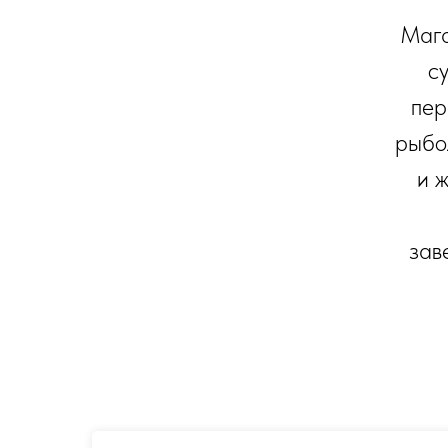
Мага
с
пер
рыбо
и 
зав