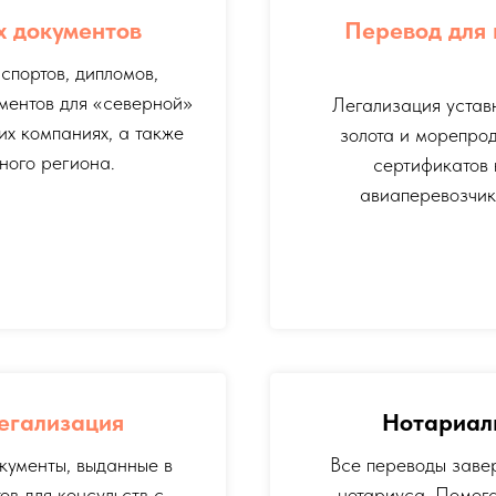
х документов
Перевод для 
портов, дипломов,
ументов для «северной»
Легализация уставн
их компаниях, а также
золота и морепрод
ного региона.
сертификатов 
авиаперевозчик
легализация
Нотариал
кументы, выданные в
Все переводы заве
ов для консульств с
нотариуса. Помог