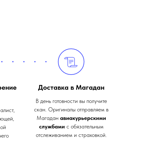
рение
Доставка в Магадан
В день готовности вы получите
скан. Оригиналы отправляем в
алист,
Магадан
авиакурьерскими
ающей,
службами
с обязательным
кой
отслеживанием и страховкой.
чего