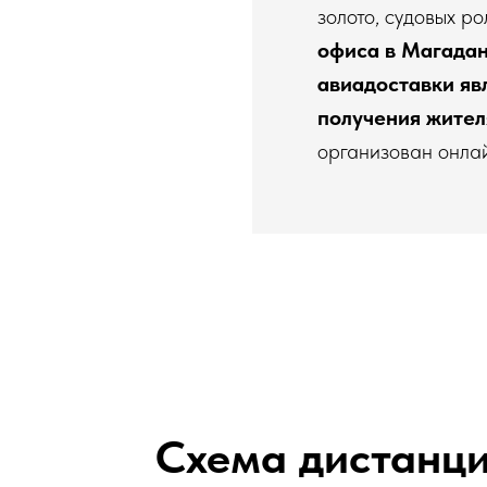
золото, судовых р
офиса в Магадан
авиадоставки я
получения жител
организован онла
Схема дистанци