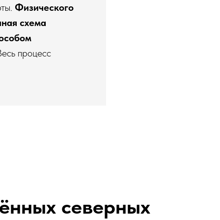
рты.
Физического
нная схема
пособом
есь процесс
лённых северных