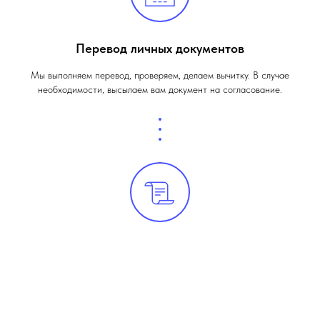
Перевод личных документов
Мы выполняем перевод, проверяем, делаем вычитку. В случае
необходимости, высылаем вам документ на согласование.
Готовый заказ
После вашего согласования мы заверяем документ. Вы можете
получить свой заказ в офисе. Если это необходимо, мы можем
выслать вам скан документа,
либо отправить оригинал курьером.